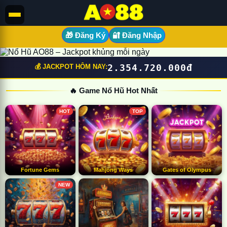
🎁 Đăng Ký
🔐 Đăng Nhập
2.354.720.000đ
💰 JACKPOT HÔM NAY:
NỔ HŨ AO88
QUAY LÀ THẮNG – HŨ VÀNG CHỜ BẠN
🔥 Game Nổ Hũ Hot Nhất
🎰 Chơi Ngay
HOT
TOP
Fortune Gems
Mahjong Ways
Gates of Olympus
NEW