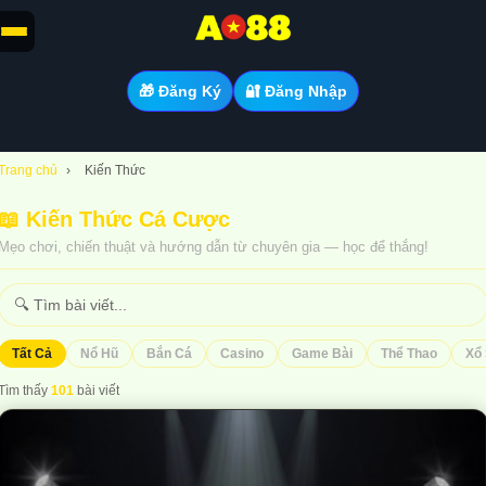
🎁 Đăng Ký
🔐 Đăng Nhập
Trang chủ
›
Kiến Thức
📖 Kiến Thức Cá Cược
Mẹo chơi, chiến thuật và hướng dẫn từ chuyên gia — học để thắng!
Tất Cả
Nổ Hũ
Bắn Cá
Casino
Game Bài
Thể Thao
Xổ
Tìm thấy
101
bài viết