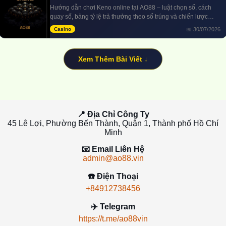
Hướng dẫn chơi Keno online tại AO88 – luật chọn số, cách
quay số, bảng tỷ lệ trả thưởng theo số trúng và chiến lược
quản lý vốn hiệu quả cho người mới.
📅 30/07/2026
Casino
Xem Thêm Bài Viết ↓
📍 Địa Chỉ Công Ty
45 Lê Lợi, Phường Bến Thành, Quận 1, Thành phố Hồ Chí
Minh
📧 Email Liên Hệ
admin@ao88.vin
☎️ Điện Thoại
+84912738456
✈️ Telegram
https://t.me/ao88vin