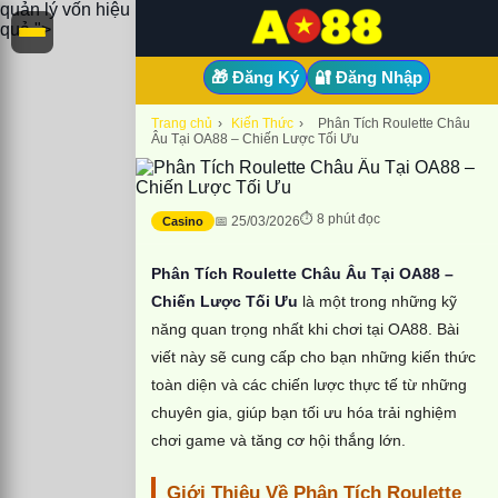
quản lý vốn hiệu
quả.">
🎁 Đăng Ký
🔐 Đăng Nhập
Trang chủ
›
Kiến Thức
›
Phân Tích Roulette Châu
Âu Tại OA88 – Chiến Lược Tối Ưu
⏱ 8 phút đọc
📅 25/03/2026
Casino
PHÂN TÍCH ROULETTE CHÂU ÂU
TẠI OA88 – CHIẾN LƯỢC TỐI ƯU
Phân Tích Roulette Châu Âu Tại OA88 –
Chiến Lược Tối Ưu
là một trong những kỹ
năng quan trọng nhất khi chơi tại OA88. Bài
viết này sẽ cung cấp cho bạn những kiến thức
toàn diện và các chiến lược thực tế từ những
chuyên gia, giúp bạn tối ưu hóa trải nghiệm
chơi game và tăng cơ hội thắng lớn.
Giới Thiệu Về Phân Tích Roulette