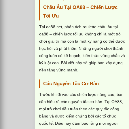
Châu Âu Tại OA88 – Chiến Lược
Tối Ưu
Tại oa88.net, phân tích roulette châu âu tại
oa88 – chiến lược tối ưu không chỉ là một trò
chơi giải trí mà còn là một kỹ năng có thể được
học hỏi và phát triển. Những người chơi thành
công luôn có kế hoạch, kiến thức vững chắc và
kỷ luật cao. Bài viết này sẽ giúp bạn xây dựng
nền tảng vững mạnh.
Các Nguyên Tắc Cơ Bản
Trước khi đi vào các chiến lược nâng cao, bạn
cần hiểu rõ các nguyên tắc cơ bản. Tại OA88,
mọi trò chơi đều tuân theo các quy tắc công
bằng và được kiểm chứng bởi các tổ chức
quốc tế. Điều này đảm bảo rằng mọi người