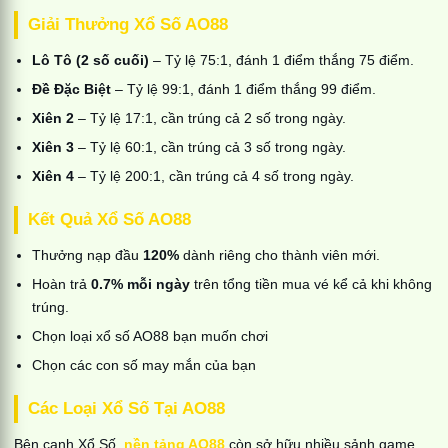
Giải Thưởng Xổ Số AO88
Lô Tô (2 số cuối)
– Tỷ lệ 75:1, đánh 1 điểm thắng 75 điểm.
Đề Đặc Biệt
– Tỷ lệ 99:1, đánh 1 điểm thắng 99 điểm.
Xiên 2
– Tỷ lệ 17:1, cần trúng cả 2 số trong ngày.
Xiên 3
– Tỷ lệ 60:1, cần trúng cả 3 số trong ngày.
Xiên 4
– Tỷ lệ 200:1, cần trúng cả 4 số trong ngày.
Kết Quả Xổ Số AO88
Thưởng nạp đầu
120%
dành riêng cho thành viên mới.
Hoàn trả
0.7% mỗi ngày
trên tổng tiền mua vé kể cả khi không
trúng.
Chọn loại xổ số AO88 bạn muốn chơi
Chọn các con số may mắn của bạn
Các Loại Xổ Số Tại AO88
Bên cạnh Xổ Số,
nền tảng AO88
còn sở hữu nhiều sảnh game