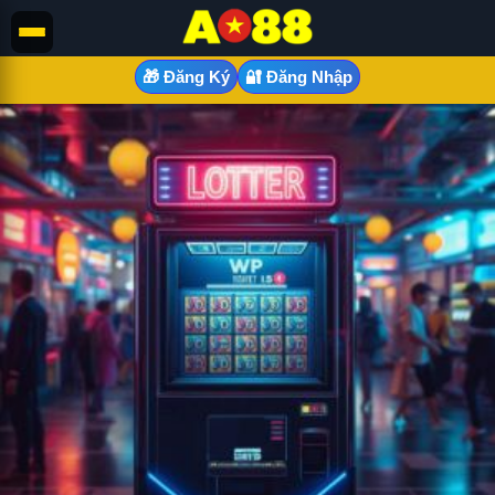
🎁 Đăng Ký
🔐 Đăng Nhập