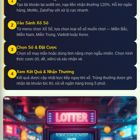
1
Tạo tài khoản tại ao88.vin, nạp tiền nhận thưởng 120%. Hỗ trợ ngân
hàng, MoMo, ZaloPay với xử lý cực nhanh.
Vào Sảnh Xổ Số
2
Từ menu chọn Xổ Số, lựa chọn loại xổ số muốn chơi — Miền Bắc,
Miền Nam, Miền Trung, Vietlott hoặc Keno.
Chọn Số & Đặt Cược
3
Chọn số may mắn hoặc dùng tính năng chọn ngẫu nhiên. Chọn hình
thức cược (lô, đề, xiên) và xác nhận vé.
Xem Kết Quả & Nhận Thưởng
4
Kết quả được cập nhật trực tiếp ngay khi xổ. Trúng thưởng được ghi
nhận tài khoản tức thì, rút về ngân hàng trong 5 phút.